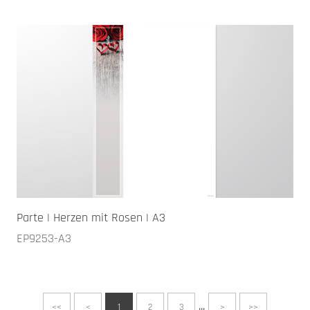
Parte | Herzen mit Rosen | A3
EP9253-A3
...
<<
<
1
2
3
>
>>