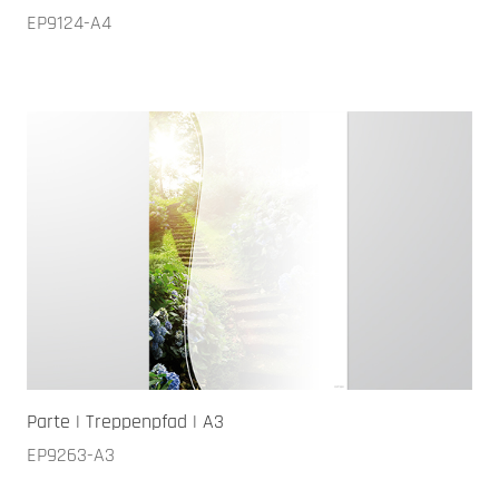
EP9124-A4
Parte | Treppenpfad | A3
EP9263-A3