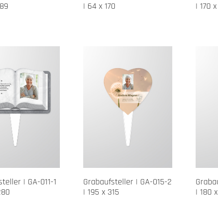
289
| 64 x 170
| 170 
teller | GA-011-1
Grabaufsteller | GA-015-2
Grabau
280
| 195 x 315
| 180 