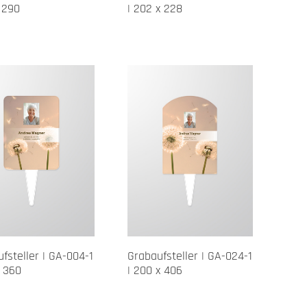
x 290
| 202 x 228
fsteller | GA-004-1
Grabaufsteller | GA-024-1
x 360
| 200 x 406