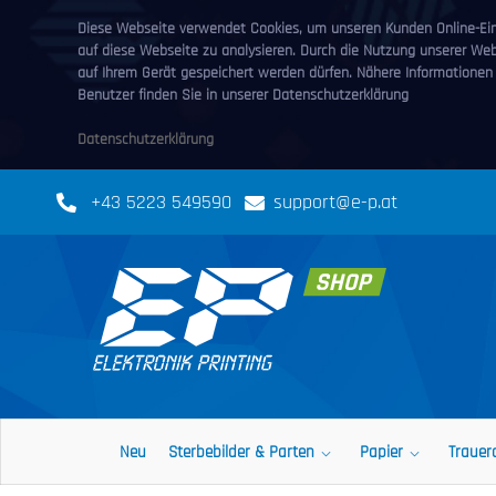
Diese Webseite verwendet Cookies, um unseren Kunden Online-Eink
auf diese Webseite zu analysieren. Durch die Nutzung unserer We
auf Ihrem Gerät gespeichert werden dürfen. Nähere Informationen
Benutzer finden Sie in unserer Datenschutzerklärung
Datenschutzerklärung
+43 5223 549590
support@e-p.at
Neu
Sterbebilder & Parten
Papier
Trauer