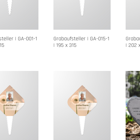
teller | GA-001-1
Grabaufsteller | GA-015-1
Grabau
315
| 195 x 315
| 202 