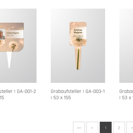
teller | GA-001-2
Grabaufsteller | GA-003-1
Grabau
315
| 53 x 155
| 53 x
<<
<
1
2