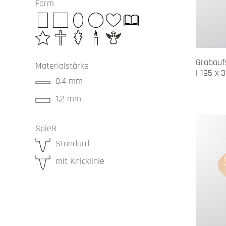
Form
Grabaufs
Materialstärke
| 195 x 
0,4 mm
1,2 mm
Spieß
Standard
mit Knicklinie