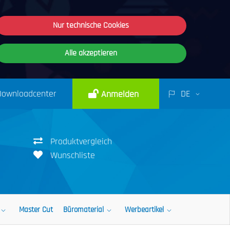
Nur technische Cookies
Alle akzeptieren
Downloadcenter
DE
Anmelden
Produktvergleich
Wunschliste
Master Cut
Büromaterial
Werbeartikel