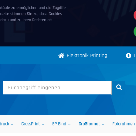
äufe zu ermöglichen und die Zugriffe
bseite stimmen Sie zu, dass Cookies
 dazu und zu Ihren Rechten als
Elektronik Printing
druck
CrossPrint
EP Bind
Großformat
Fotorahmen