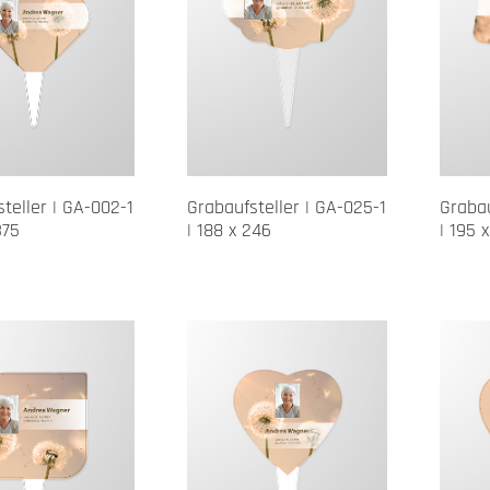
teller | GA-002-1
Grabaufsteller | GA-025-1
Grabau
375
| 188 x 246
| 195 