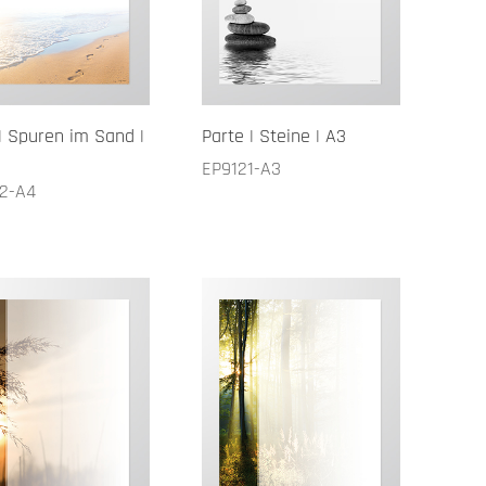
| Spuren im Sand |
Parte | Steine | A3
EP9121-A3
2-A4