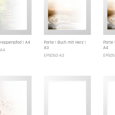
Treppenpfad | A4
Parte | Buch mit Herz |
Parte 
A3
A4
-A4
EP9260-A3
EP926