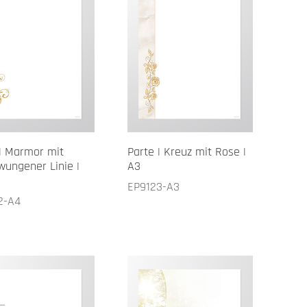
 | Marmor mit
Parte | Kreuz mit Rose |
wungener Linie |
A3
EP9123-A3
2-A4