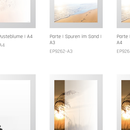
Pusteblume | A4
Parte | Spuren im Sand |
Parte 
A3
A4
A4
EP9262-A3
EP926