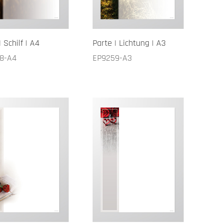
| Schilf | A4
Parte | Lichtung | A3
8-A4
EP9259-A3