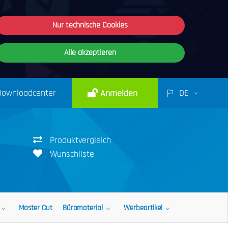
Nur technische Cookies
Alle akzeptieren
Downloadcenter
DE
Anmelden
Produktvergleich
Wunschliste
Master Cut
Büromaterial
Werbeartikel