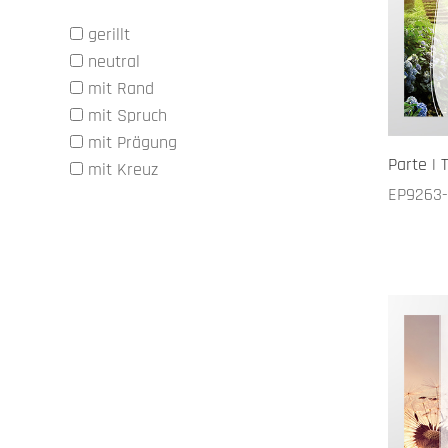
gerillt
neutral
mit Rand
mit Spruch
mit Prägung
Parte | 
mit Kreuz
EP9263