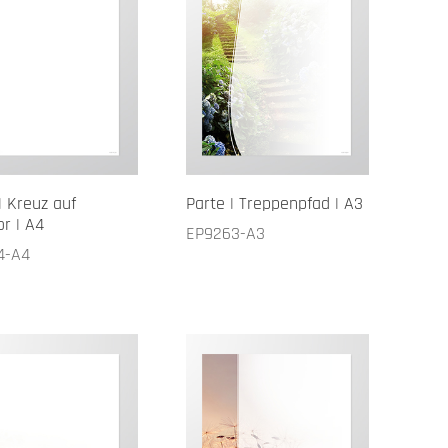
| Kreuz auf
Parte | Treppenpfad | A3
r | A4
EP9263-A3
4-A4