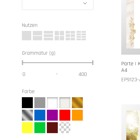
Nutzen
Grammatur (g)
Parte | 
A4
-
EP9123-
Farbe