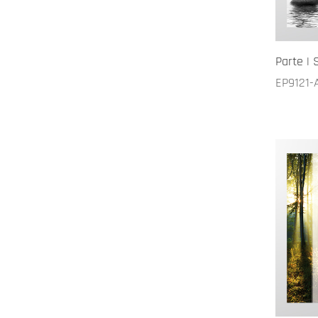
Parte | 
EP9121-