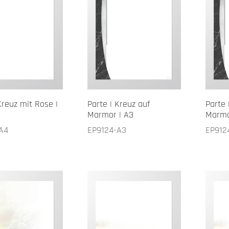
Kreuz mit Rose |
Parte | Kreuz auf
Parte 
Marmor | A3
Marmo
A4
EP9124-A3
EP912