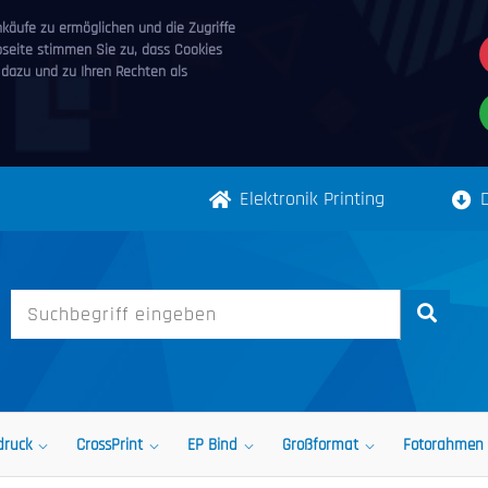
äufe zu ermöglichen und die Zugriffe
bseite stimmen Sie zu, dass Cookies
 dazu und zu Ihren Rechten als
Elektronik Printing
druck
CrossPrint
EP Bind
Großformat
Fotorahmen