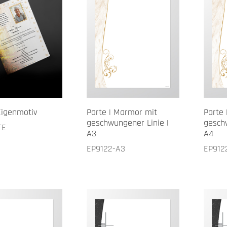
Eigenmotiv
Parte | Marmor mit
Parte
geschwungener Linie |
gesch
TE
A3
A4
EP9122-A3
EP912