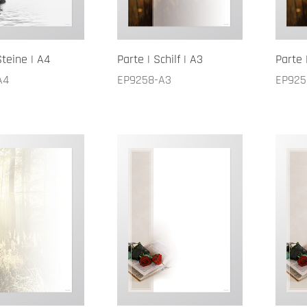
Steine | A4
Parte | Schilf | A3
Parte 
A4
EP9258-A3
EP925