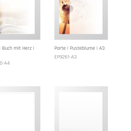
| Buch mit Herz |
Parte | Pusteblume | A3
EP9261-A3
0-A4