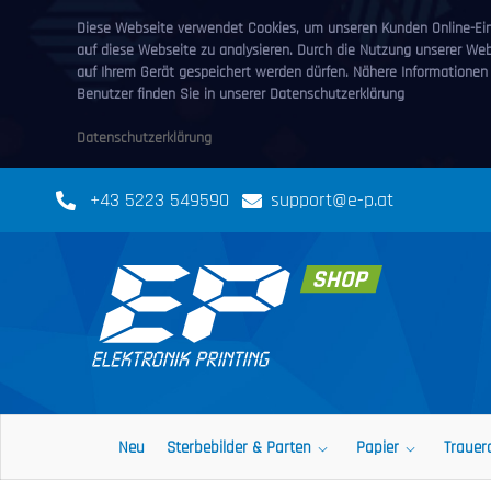
Diese Webseite verwendet Cookies, um unseren Kunden Online-Eink
auf diese Webseite zu analysieren. Durch die Nutzung unserer We
auf Ihrem Gerät gespeichert werden dürfen. Nähere Informationen
Benutzer finden Sie in unserer Datenschutzerklärung
Datenschutzerklärung
+43 5223 549590
support@e-p.at
Neu
Sterbebilder & Parten
Papier
Trauer