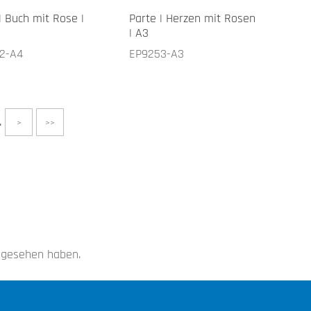
| Buch mit Rose |
Parte | Herzen mit Rosen
| A3
2-A4
EP9253-A3
.
>
>>
angesehen haben.