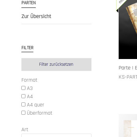
PARTEN
Zur Übersicht
FILTER
Filter zurücksetzen
Parte | 
KS-PAR
Format
A3
A4
A4 quer
Überformat
Art