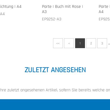
Lichtung | A4
Parte | Buch mit Rose |
Parte 
A3
A4
-A4
EP9252-A3
EP925
..
<<
<
1
2
3
ZULETZT ANGESEHEN
 Ihre zuletzt angesehenen Artikel, sofern Sie bereits welche 