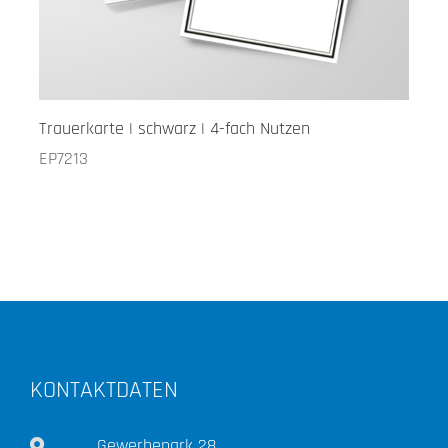
Trauerkarte | schwarz | 4-fach Nutzen
EP7213
KONTAKTDATEN
Gewerbepark 28