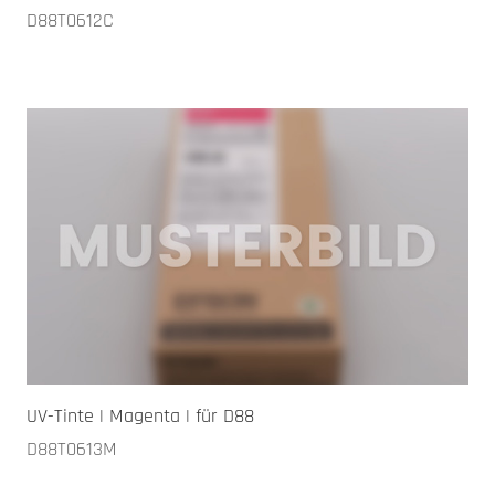
D88T0612C
UV-Tinte | Magenta | für D88
D88T0613M