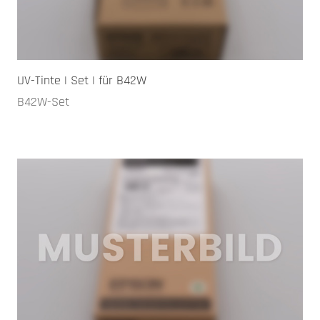
UV-Tinte | Set | für B42W
B42W-Set