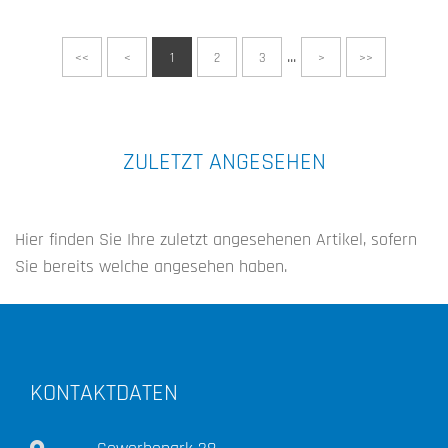
...
<<
<
1
2
3
>
>>
ZULETZT ANGESEHEN
Hier finden Sie Ihre zuletzt angesehenen Artikel, sofern
Sie bereits welche angesehen haben.
KONTAKTDATEN