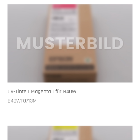
UV-Tinte | Magenta | für B40W
B40WT0713M