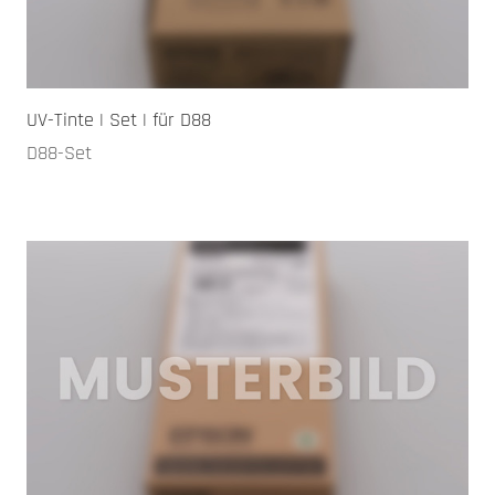
UV-Tinte | Set | für D88
D88-Set