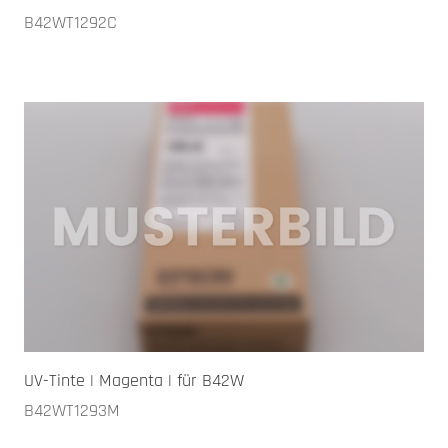
B42WT1292C
UV-Tinte | Magenta | für B42W
B42WT1293M