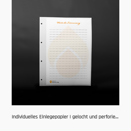
Individuelles Einlegepapier | gelocht und perforiert | EP Bind