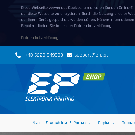
Diese Webseite verwendet Cookies, um unseren Kunden Online-Eink
auf diese Webseite zu analysieren. Durch die Nutzung unserer We
auf Ihrem Gerät gespeichert werden dürfen. Nähere Informationen
Benutzer finden Sie in unserer Datenschutzerklärung
Datenschutzerklärung
+43 5223 549590
support@e-p.at
Neu
Sterbebilder & Parten
Papier
Trauer