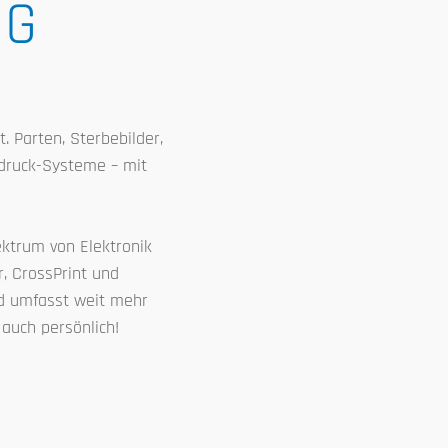
NG
 Parten, Sterbebilder,
rdruck-Systeme – mit
ektrum von Elektronik
r, CrossPrint und
nd umfasst weit mehr
 auch persönlich!