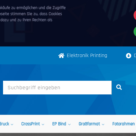
äufe zu ermöglichen und die Zugriffe
bseite stimmen Sie zu, dass Cookies
 dazu und zu Ihren Rechten als
Elektronik Printing
druck
CrossPrint
EP Bind
Großformat
Fotorahmen