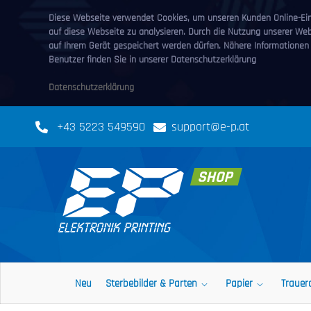
Diese Webseite verwendet Cookies, um unseren Kunden Online-Eink
auf diese Webseite zu analysieren. Durch die Nutzung unserer We
auf Ihrem Gerät gespeichert werden dürfen. Nähere Informationen
Benutzer finden Sie in unserer Datenschutzerklärung
Datenschutzerklärung
+43 5223 549590
support@e-p.at
Neu
Sterbebilder & Parten
Papier
Trauer