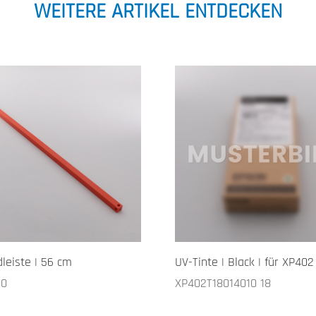
WEITERE ARTIKEL ENTDECKEN
leiste | 56 cm
UV-Tinte | Black | für XP402
60
XP402T18014010 18