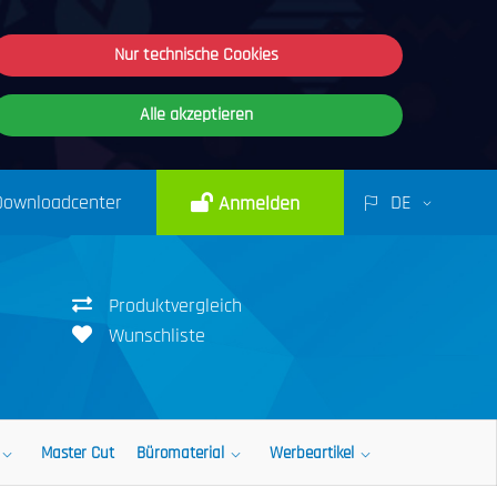
Nur technische Cookies
Alle akzeptieren
Downloadcenter
DE
Anmelden
Produktvergleich
Wunschliste
Master Cut
Büromaterial
Werbeartikel