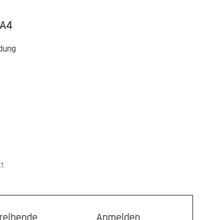
 A4
dung
tt
treibende
Anmelden