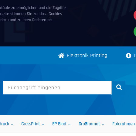
äufe zu ermöglichen und die Zugriffe
bseite stimmen Sie zu, dass Cookies
 dazu und zu Ihren Rechten als
Elektronik Printing
druck
CrossPrint
EP Bind
Großformat
Fotorahmen