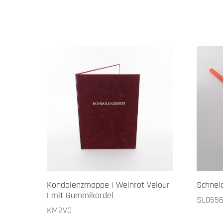
Kondolenzmappe | Weinrot Velour
Schneid
| mit Gummikordel
SL055
KM2V0