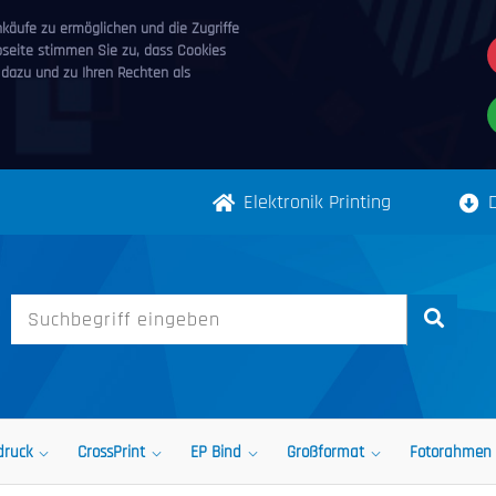
äufe zu ermöglichen und die Zugriffe
bseite stimmen Sie zu, dass Cookies
 dazu und zu Ihren Rechten als
Elektronik Printing
druck
CrossPrint
EP Bind
Großformat
Fotorahmen