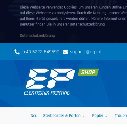
Diese Webseite verwendet Cookies, um unseren Kunden Online-Eink
auf diese Webseite zu analysieren. Durch die Nutzung unserer We
auf Ihrem Gerät gespeichert werden dürfen. Nähere Informationen
Benutzer finden Sie in unserer Datenschutzerklärung
Datenschutzerklärung
+43 5223 549590
support@e-p.at
Neu
Sterbebilder & Parten
Papier
Trauer