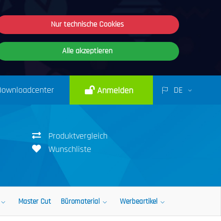
Nur technische Cookies
Alle akzeptieren
Downloadcenter
DE
Anmelden
Produktvergleich
Wunschliste
Master Cut
Büromaterial
Werbeartikel