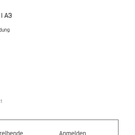
 | A3
dung
tt
treibende
Anmelden