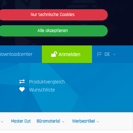
Nur technische Cookies
Alle akzeptieren
Downloadcenter
DE
Anmelden
Produktvergleich
Wunschliste
Master Cut
Büromaterial
Werbeartikel