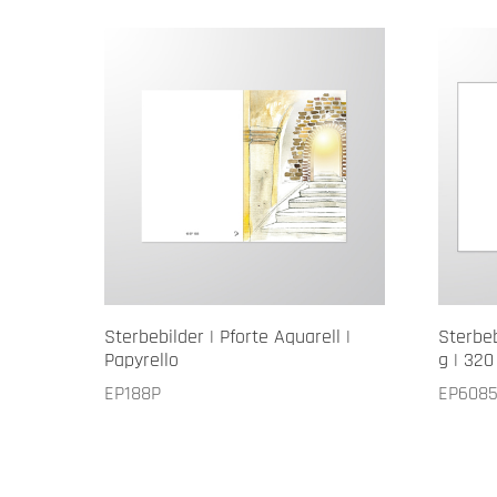
Sterbebilder | Pforte Aquarell |
Sterbeb
Papyrello
g | 32
EP188P
EP608