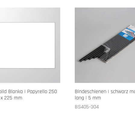
ild Blanko | Papyrello 250
Bindeschienen | schwarz ma
0 x 225 mm
lang | 5 mm
5
BS405-304