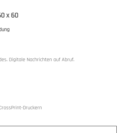
60 x 60
dung
des. Digitale Nachrichten auf Abruf.
CrossPrint-Druckern