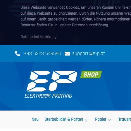
Diese Webseite verwendet Cookies, um unseren Kunden Online-Eink
auf diese Webseite zu analysieren. Durch die Nutzung unserer We
auf Ihrem Gerät gespeichert werden dürfen. Nähere Informationen
Benutzer finden Sie in unserer Datenschutzerklärung
Datenschutzerklärung
+43 5223 549590
support@e-p.at
Neu
Sterbebilder & Parten
Papier
Trauer