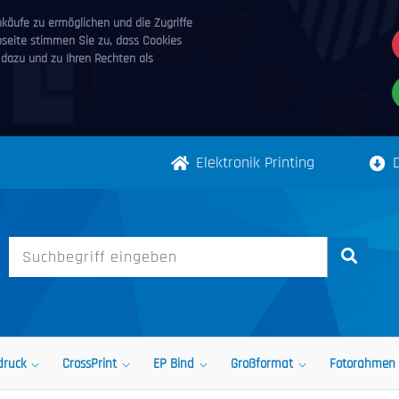
äufe zu ermöglichen und die Zugriffe
bseite stimmen Sie zu, dass Cookies
 dazu und zu Ihren Rechten als
Elektronik Printing
druck
CrossPrint
EP Bind
Großformat
Fotorahmen