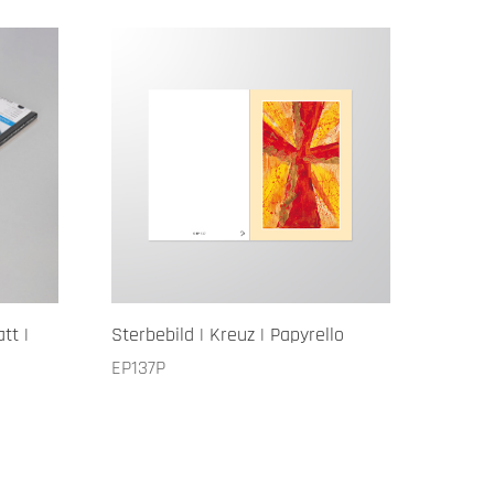
tt |
Sterbebild | Kreuz | Papyrello
EP137P