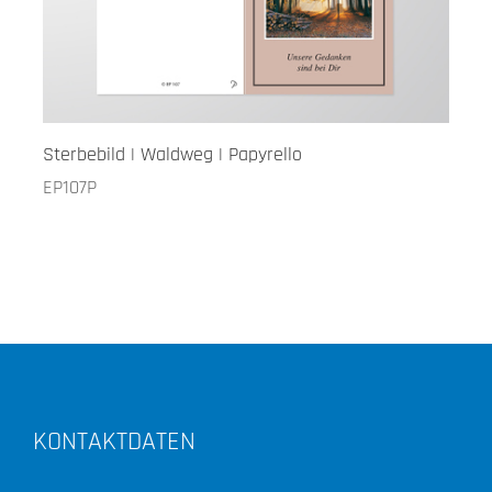
Sterbebild | Waldweg | Papyrello
EP107P
KONTAKTDATEN