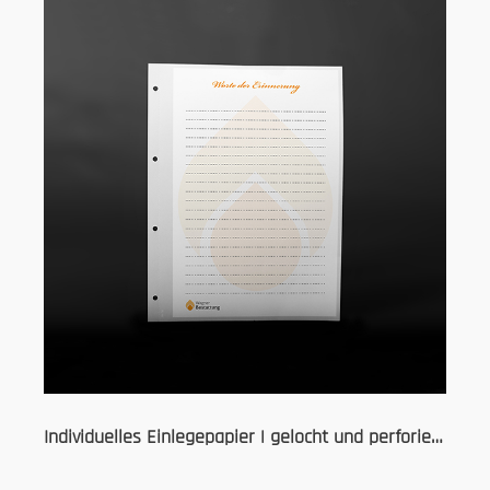
Individuelles Einlegepapier | gelocht und perforiert | EP Bind