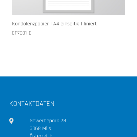
Kondolenzpapier | A4 einseitig | liniert
EP7001-E
KONTAKTDATEN
Gewerbepark 28
6068 Mils
Österreich