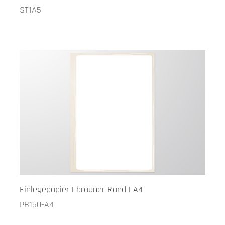
ST1A5
Einlegepapier | brauner Rand | A4
PB150-A4