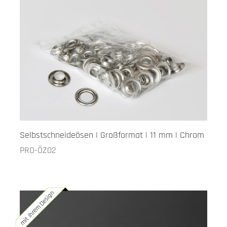
Selbstschneideösen | Großformat | 11 mm | Chrom
PRO-ÖZ02
mit Ihrem Design