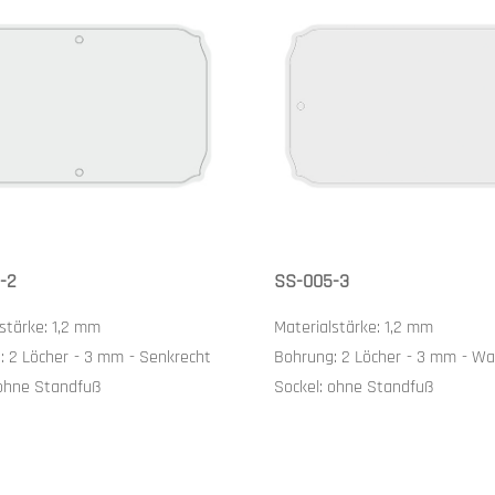
-2
SS-005-3
lstärke:
1,2 mm
Materialstärke:
1,2 mm
g:
2 Löcher
-
3 mm
-
Senkrecht
Bohrung:
2 Löcher
-
3 mm
-
Wa
ohne Standfuß
Sockel:
ohne Standfuß