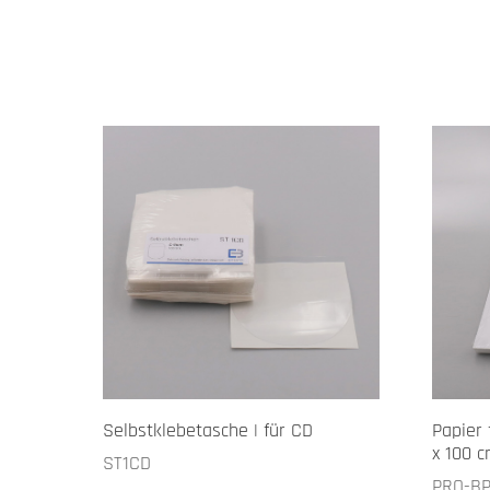
Selbstklebetasche | für CD
Papier 
x 100 
ST1CD
PRO-B