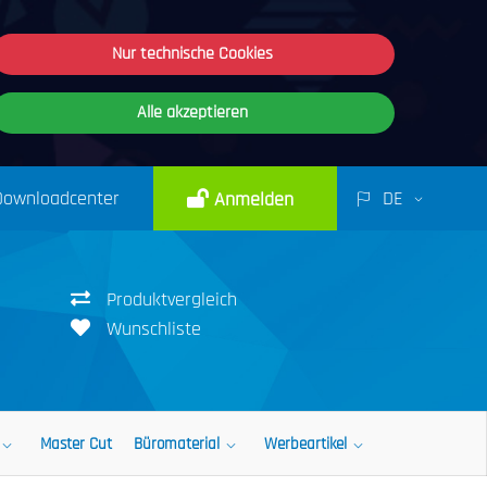
Nur technische Cookies
Alle akzeptieren
Downloadcenter
DE
Anmelden
Produktvergleich
Wunschliste
Master Cut
Büromaterial
Werbeartikel