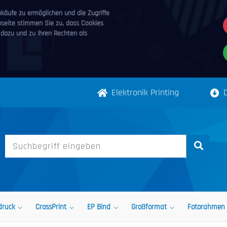
äufe zu ermöglichen und die Zugriffe
bseite stimmen Sie zu, dass Cookies
 dazu und zu Ihren Rechten als
Elektronik Printing
druck
CrossPrint
EP Bind
Großformat
Fotorahmen