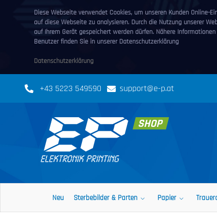
Diese Webseite verwendet Cookies, um unseren Kunden Online-Eink
auf diese Webseite zu analysieren. Durch die Nutzung unserer We
auf Ihrem Gerät gespeichert werden dürfen. Nähere Informationen
Benutzer finden Sie in unserer Datenschutzerklärung
Datenschutzerklärung
+43 5223 549590
support@e-p.at
Neu
Sterbebilder & Parten
Papier
Trauer