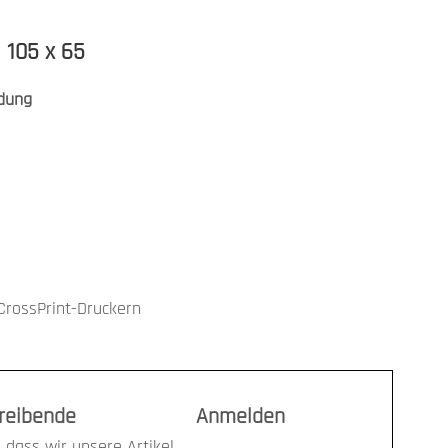
| 105 x 65
dung
CrossPrint-Druckern
treibende
Anmelden
 dass wir unsere Artikel