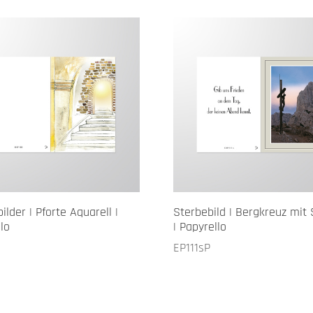
ilder | Pforte Aquarell |
Sterbebild | Bergkreuz mit
lo
| Papyrello
EP111sP