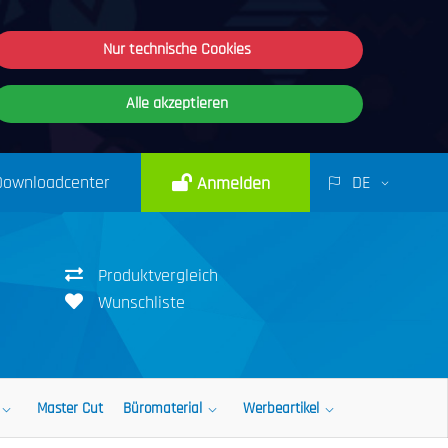
Nur technische Cookies
Alle akzeptieren
Downloadcenter
DE
Anmelden
Produktvergleich
Wunschliste
Master Cut
Büromaterial
Werbeartikel