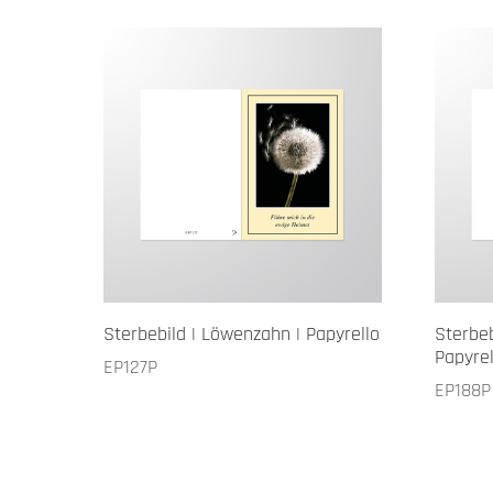
Sterbebild | Löwenzahn | Papyrello
Sterbeb
Papyrel
EP127P
EP188P