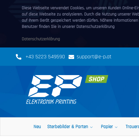
Diese Webseite verwendet Cookies, um unseren Kunden Online-Eink
auf diese Webseite zu analysieren. Durch die Nutzung unserer We
auf Ihrem Gerät gespeichert werden dürfen. Nähere Informationen
Benutzer finden Sie in unserer Datenschutzerklärung
Datenschutzerklärung
+43 5223 549590
support@e-p.at
Neu
Sterbebilder & Parten
Papier
Trauer