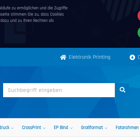
äufe zu ermöglichen und die Zugriffe
bseite stimmen Sie zu, dass Cookies
 dazu und zu Ihren Rechten als
Elektronik Printing
druck
CrossPrint
EP Bind
Großformat
Fotorahmen