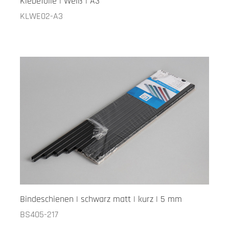
Klebefolie | Weiß | A3
KLWE02-A3
Bindeschienen | schwarz matt | kurz | 5 mm
BS405-217