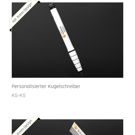
mit Ihrem Design
Personalisierter Kugelschreiber
KS-KS
mit Ihrem Design