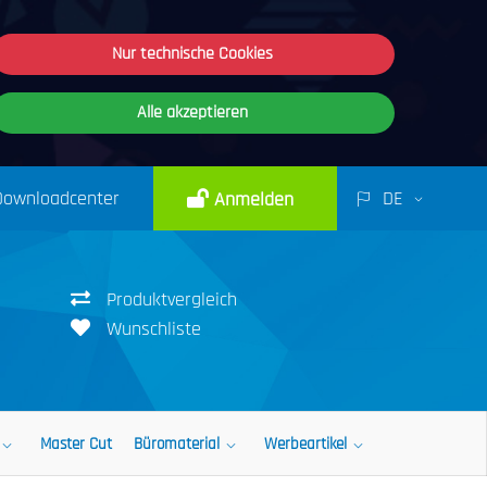
Nur technische Cookies
Alle akzeptieren
Downloadcenter
DE
Anmelden
Produktvergleich
Wunschliste
Master Cut
Büromaterial
Werbeartikel