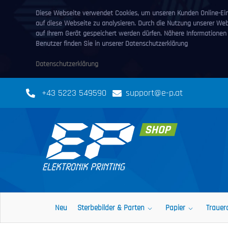
Diese Webseite verwendet Cookies, um unseren Kunden Online-Eink
auf diese Webseite zu analysieren. Durch die Nutzung unserer We
auf Ihrem Gerät gespeichert werden dürfen. Nähere Informationen
Benutzer finden Sie in unserer Datenschutzerklärung
Datenschutzerklärung
+43 5223 549590
support@e-p.at
Neu
Sterbebilder & Parten
Papier
Trauer