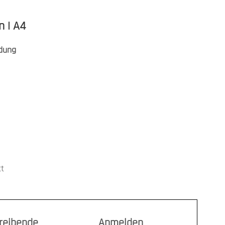
n | A4
dung
tt
treibende
Anmelden