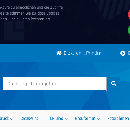
äufe zu ermöglichen und die Zugriffe
bseite stimmen Sie zu, dass Cookies
 dazu und zu Ihren Rechten als
Elektronik Printing
druck
CrossPrint
EP Bind
Großformat
Fotorahmen