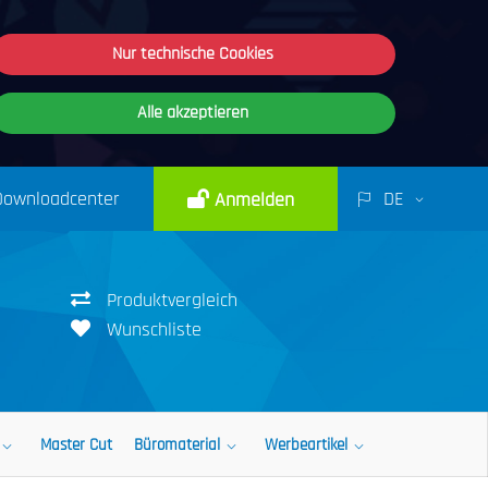
Nur technische Cookies
Alle akzeptieren
Downloadcenter
DE
Anmelden
Produktvergleich
Wunschliste
Master Cut
Büromaterial
Werbeartikel