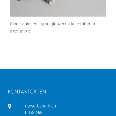
Bindeschienen | grau glänzend | kurz | 10 mm
BSG110-217
KONTAKTDATEN
Gewerbepark 28
6068 Mils