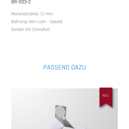
BR-033-2
Materialstärke:
1,2 mm
Bohrung:
kein Loch
-
spezial
Sockel:
mit Standfuß
PASSEND DAZU
NEU