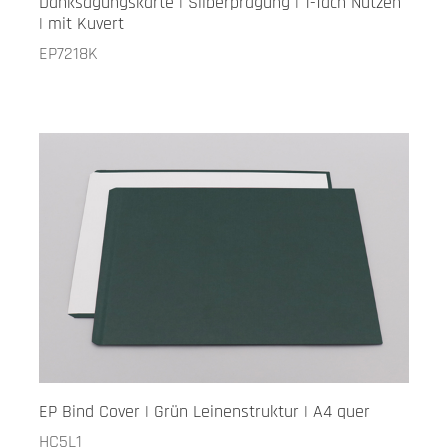
Danksagungskarte | Silberprägung | 1-fach Nutzen
| mit Kuvert
EP7218K
EP Bind Cover | Grün Leinenstruktur | A4 quer
HC5L1