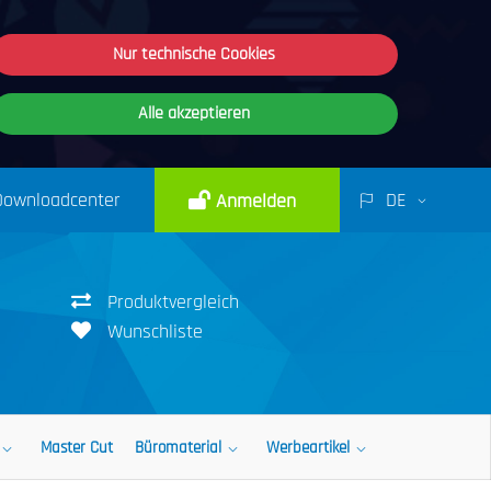
Nur technische Cookies
Alle akzeptieren
Downloadcenter
DE
Anmelden
Produktvergleich
Wunschliste
Master Cut
Büromaterial
Werbeartikel