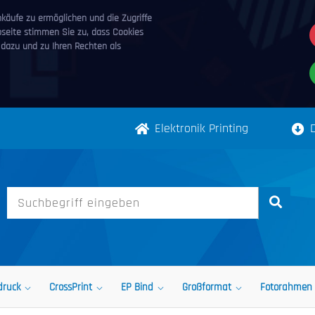
äufe zu ermöglichen und die Zugriffe
bseite stimmen Sie zu, dass Cookies
 dazu und zu Ihren Rechten als
Elektronik Printing
druck
CrossPrint
EP Bind
Großformat
Fotorahmen