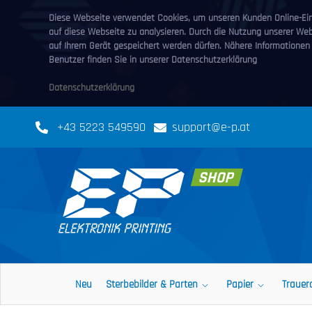
Diese Webseite verwendet Cookies, um unseren Kunden Online-Eink
auf diese Webseite zu analysieren. Durch die Nutzung unserer We
auf Ihrem Gerät gespeichert werden dürfen. Nähere Informationen
Benutzer finden Sie in unserer Datenschutzerklärung
Datenschutzerklärung
+43 5223 549590
support@e-p.at
Neu
Sterbebilder & Parten
Papier
Trauer