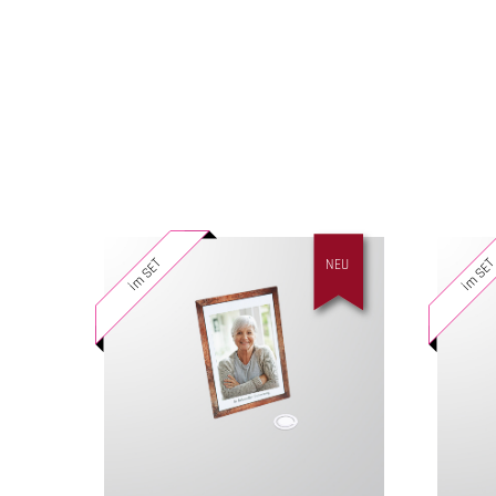
im SET
im SE
NEU