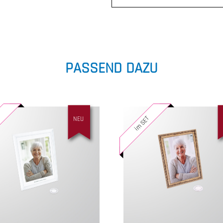
PASSEND DAZU
T
im SET
NEU