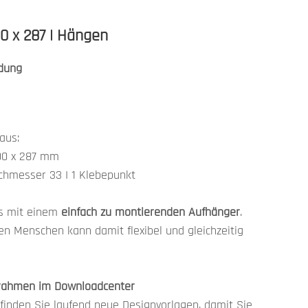
0 x 287 | Hängen
dung
aus:
200 x 287 mm
chmesser 33 I 1 Klebepunkt
es mit einem
einfach zu montierenden Aufhänger
.
en Menschen kann damit flexibel und gleichzeitig
rrahmen im Downloadcenter
inden Sie laufend neue Designvorlagen, damit Sie