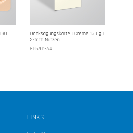
 130
Danksagungskarte | Creme 160 g |
2-fach Nutzen
EP6701-A4
LINKS