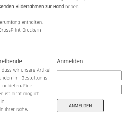
assenden Bilderrahmen zur Hand
haben.
ferumfang enthalten.
CrossPrint-Druckern
treibende
Anmelden
 dass wir unsere Artikel
kunden im Bestattungs-
anbieten. Eine
n ist nicht möglich.
ein
n Ihrer Nähe.