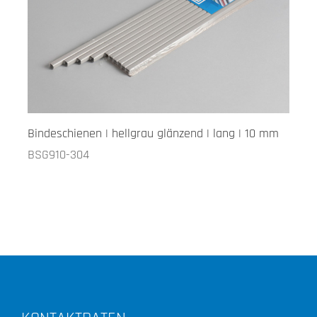
Bindeschienen | hellgrau glänzend | lang | 10 mm
BSG910-304