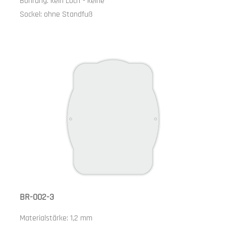
Bohrung:
kein Loch
-
keine
Sockel:
ohne Standfuß
BR-002-3
Materialstärke:
1,2 mm