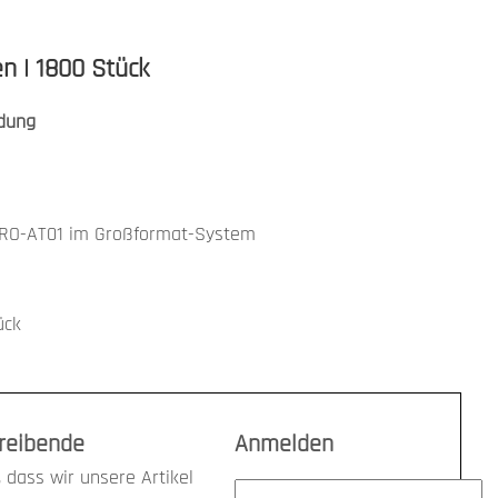
n | 1800 Stück
dung
PRO-AT01 im Großformat-System
ück
treibende
Anmelden
 dass wir unsere Artikel